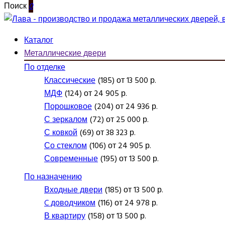
Поиск
0
Каталог
Металлические двери
По отделке
Классические
(185) от 13 500 р.
МДФ
(124) от 24 905 р.
Порошковое
(204) от 24 936 р.
С зеркалом
(72) от 25 000 р.
С ковкой
(69) от 38 323 р.
Со стеклом
(106) от 24 905 р.
Современные
(195) от 13 500 р.
По назначению
Входные двери
(185) от 13 500 р.
C доводчиком
(116) от 24 978 р.
В квартиру
(158) от 13 500 р.