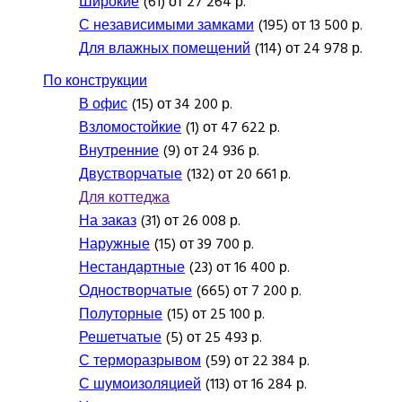
Широкие
(61) от 27 264 р.
С независимыми замками
(195) от 13 500 р.
Для влажных помещений
(114) от 24 978 р.
По конструкции
В офис
(15) от 34 200 р.
Взломостойкие
(1) от 47 622 р.
Внутренние
(9) от 24 936 р.
Двустворчатые
(132) от 20 661 р.
Для коттеджа
На заказ
(31) от 26 008 р.
Наружные
(15) от 39 700 р.
Нестандартные
(23) от 16 400 р.
Одностворчатые
(665) от 7 200 р.
Полуторные
(15) от 25 100 р.
Решетчатые
(5) от 25 493 р.
С терморазрывом
(59) от 22 384 р.
С шумоизоляцией
(113) от 16 284 р.