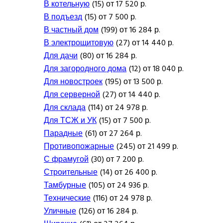
В котельную
(15) от 17 520 р.
В подъезд
(15) от 7 500 р.
В частный дом
(199) от 16 284 р.
В электрощитовую
(27) от 14 440 р.
Для дачи
(80) от 16 284 р.
Для загородного дома
(12) от 18 040 р.
Для новостроек
(195) от 13 500 р.
Для серверной
(27) от 14 440 р.
Для склада
(114) от 24 978 р.
Для ТСЖ и УК
(15) от 7 500 р.
Парадные
(61) от 27 264 р.
Противопожарные
(245) от 21 499 р.
С фрамугой
(30) от 7 200 р.
Строительные
(14) от 26 400 р.
Тамбурные
(105) от 24 936 р.
Технические
(116) от 24 978 р.
Уличные
(126) от 16 284 р.