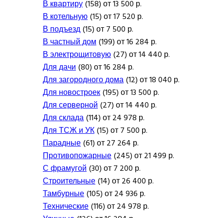
В квартиру
(158) от 13 500 р.
В котельную
(15) от 17 520 р.
В подъезд
(15) от 7 500 р.
В частный дом
(199) от 16 284 р.
В электрощитовую
(27) от 14 440 р.
Для дачи
(80) от 16 284 р.
Для загородного дома
(12) от 18 040 р.
Для новостроек
(195) от 13 500 р.
Для серверной
(27) от 14 440 р.
Для склада
(114) от 24 978 р.
Для ТСЖ и УК
(15) от 7 500 р.
Парадные
(61) от 27 264 р.
Противопожарные
(245) от 21 499 р.
С фрамугой
(30) от 7 200 р.
Строительные
(14) от 26 400 р.
Тамбурные
(105) от 24 936 р.
Технические
(116) от 24 978 р.