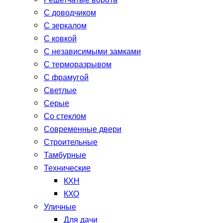
Решетчатые ворота
С доводчиком
С зеркалом
С ковкой
С независимыми замками
С терморазрывом
С фрамугой
Светлые
Серые
Со стеклом
Современные двери
Строительные
Тамбурные
Технические
КХН
КХО
Уличные
Для дачи