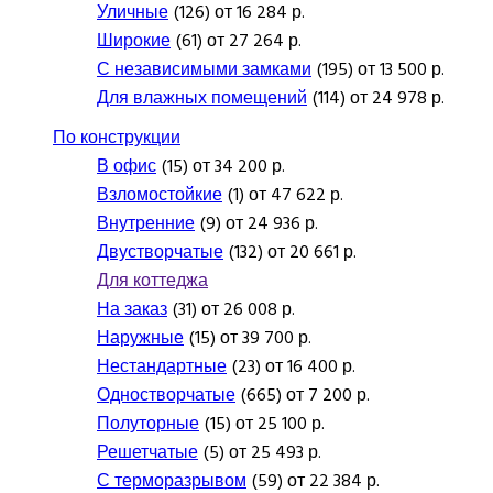
Уличные
(126) от 16 284 р.
Широкие
(61) от 27 264 р.
С независимыми замками
(195) от 13 500 р.
Для влажных помещений
(114) от 24 978 р.
По конструкции
В офис
(15) от 34 200 р.
Взломостойкие
(1) от 47 622 р.
Внутренние
(9) от 24 936 р.
Двустворчатые
(132) от 20 661 р.
Для коттеджа
На заказ
(31) от 26 008 р.
Наружные
(15) от 39 700 р.
Нестандартные
(23) от 16 400 р.
Одностворчатые
(665) от 7 200 р.
Полуторные
(15) от 25 100 р.
Решетчатые
(5) от 25 493 р.
С терморазрывом
(59) от 22 384 р.