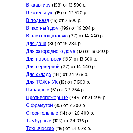
В квартиру
(158) от 13 500 р.
В котельную
(15) от 17 520 р.
В подъезд
(15) от 7 500 р.
В частный дом
(199) от 16 284 р.
В электрощитовую
(27) от 14 440 р.
Для дачи
(80) от 16 284 р.
Для загородного дома
(12) от 18 040 р.
Для новостроек
(195) от 13 500 р.
Для серверной
(27) от 14 440 р.
Для склада
(114) от 24 978 р.
Для ТСЖ и УК
(15) от 7 500 р.
Парадные
(61) от 27 264 р.
Противопожарные
(245) от 21 499 р.
С фрамугой
(30) от 7 200 р.
Строительные
(14) от 26 400 р.
Тамбурные
(105) от 24 936 р.
Технические
(116) от 24 978 р.