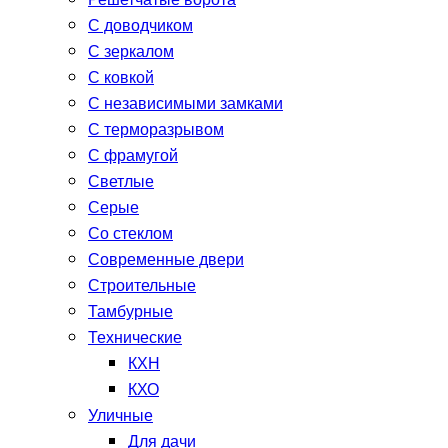
Решетчатые ворота
С доводчиком
С зеркалом
С ковкой
С независимыми замками
С терморазрывом
С фрамугой
Светлые
Серые
Со стеклом
Современные двери
Строительные
Тамбурные
Технические
КХН
КХО
Уличные
Для дачи