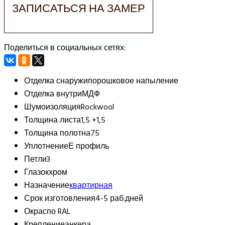
ЗАПИСАТЬСЯ НА ЗАМЕР
Поделиться в социальных сетях:
Отделка снаружи
порошковое напыление
Отделка внутри
МДФ
Шумоизоляция
Rockwool
Толщина листа
1,5 +1,5
Толщина полотна
75
Уплотнение
Е профиль
Петли
3
Глазок
хром
Назначение
квартирная
Срок изготовления
4-5 раб.дней
Окрас
по RAL
Крепление
анкера